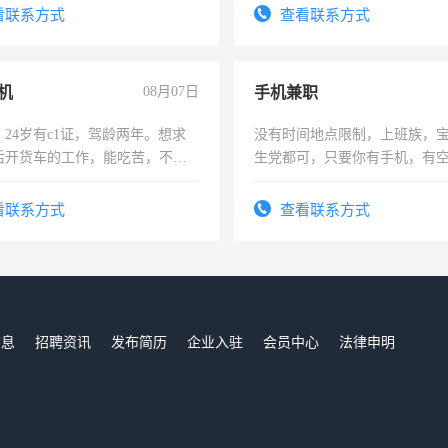
看联系方式
查看联系方式
机
08月07日
手机兼职
24岁有c1证，驾龄两年。想求
没有时间地点限制，上班族，
后开货车的工作，能吃苦，不怕
生党都可，只要你有手机，有
间，一单一结，一天二三十不
勤快的四五十，每天挣零花钱
看联系方式
查看联系方式
信息
招聘资讯
发布简历
企业入驻
会员中心
法律申明
们