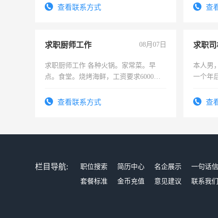
结识有识之士，共享未来。
查看联系方式
查
求职厨师工作
08月07日
求职司
求职厨师工作 各种火锅。家常菜。早
本人男，
点。食堂。烧烤海鲜，工资要求6000以
一个年
上
加班。
查看联系方式
查
栏目导航:
职位搜索
简历中心
名企展示
一句话
套餐标准
金币充值
意见建议
联系我