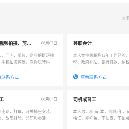
查
手机短视频拍摄、剪辑、抖音快手
08月07日
兼职会计
人、门店、单位、企业拍摄短视
本人女中级职称12年工作经验
训手机拍摄剪辑，教你玩转抖音
税、政府补贴、银行贷款、纳
人、门店、单位、企业拍摄短视
为各类公司策划，设建新账，
训手机拍摄剪辑，教你玩转抖
务，财务咨询等业务。欲求兼
看联系方式
查看联系方式
也可以成为拍摄达人！你也可以
作
摄达人！
工
08月07日
司机或普工
修电路，灯具，开关插座安装，
本人男，28.有c本，驾龄5年，
修，故障排除，兼职和零活。
格证，能吃苦，不怕累，不怕
实，需求稳定工作一份，保险