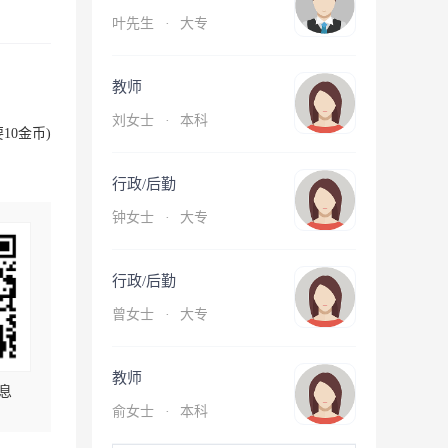
叶先生
·
大专
教师
刘女士
·
本科
10金币)
行政/后勤
钟女士
·
大专
行政/后勤
曾女士
·
大专
教师
息
俞女士
·
本科