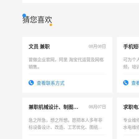
猜您喜欢
文员 兼职
08月08日
曾做企业官网，阿里 淘宝代运营及网格
可为个
销售。
频，培
可为个
频，培
查看联系方式
查
音！你
成为拍
兼职机械设计、制图、设备改造
08月07日
求职电
急之所急，想之所想。愿把本人多年非
专业维
标设备设计、改造、工艺优化、图纸制
水电维
作和分解的经验与您分享。 真诚合作，