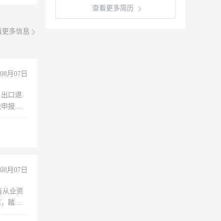
查看更多简历
看更多信息
08月07日
，出口退
税申报、
理乱账业
职会计工
08月07日
有从业资
脏，踏
不干